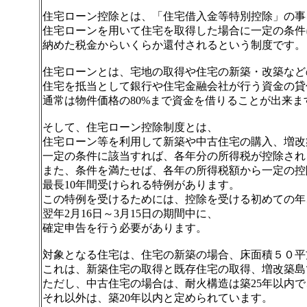
住宅ローン控除とは、「住宅借入金等特別控除」の事
住宅ローンを用いて住宅を取得した場合に一定の条件
納めた税金からいくらか還付されるという制度です。
住宅ローンとは、宅地の取得や住宅の新築・改築など
住宅を抵当として銀行や住宅金融会社が行う資金の貸
通常は物件価格の80%まで資金を借りることが出来ま
そして、住宅ローン控除制度とは、
住宅ローン等を利用して新築や中古住宅の購入、増改
一定の条件に該当すれば、各年分の所得税が控除され
また、条件を満たせば、各年の所得税額から一定の控
最長10年間受けられる特例があります。
この特例を受けるためには、控除を受ける初めての年
翌年2月16日～3月15日の期間中に、
確定申告を行う必要があります。
対象となる住宅は、住宅の新築の場合、床面積５０平
これは、新築住宅の取得と既存住宅の取得、増改築島
ただし、中古住宅の場合は、耐火構造は築25年以内で
それ以外は、築20年以内と定められています。