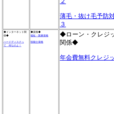
２
薄毛・抜け毛予防
３
◆インターネット関
◆資格◆
◆ローン・クレジ
係◆
福祉・医療資格
関係◆
ハードディスクっ
技能士資格
て 何なのよ！
年会費無料クレジ