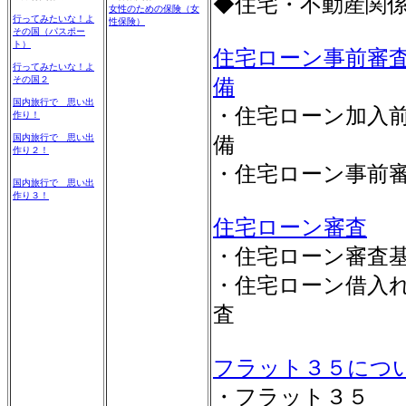
◆住宅・不動産関
女性のための保険（女
行ってみたいな！よ
性保険）
その国（パスポー
ト）
住宅ローン事前審
行ってみたいな！よ
その国２
備
国内旅行で 思い出
・住宅ローン加入
作り！
国内旅行で 思い出
備
作り２！
・住宅ローン事前
国内旅行で 思い出
作り３！
住宅ローン審査
・住宅ローン審査
・住宅ローン借入
査
フラット３５につ
・フラット３５