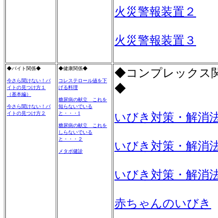
火災警報装置２
火災警報装置３
◆バイト関係◆
◆健康関係◆
◆コンプレックス
今さら聞けない！バ
コレステロール値を下
◆
イトの見つけ方１
げる料理
（基本編）
糖尿病の献立 これを
今さら聞けない！バ
知らないでいる
イトの見つけ方２
と・・・1
いびき対策・解消
糖尿病の献立 これを
しらないでいる
と・・・２
いびき対策・解消
メタボ健診
いびき対策・解消
赤ちゃんのいびき