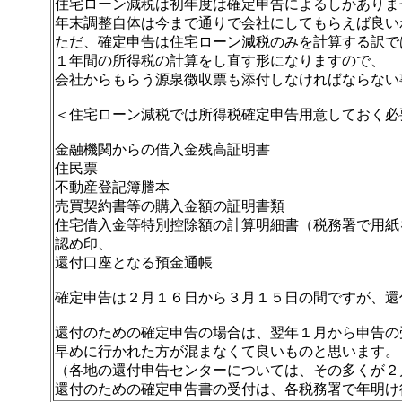
住宅ローン減税は初年度は確定申告によるしかありま
年末調整自体は今まで通りで会社にしてもらえば良い
ただ、確定申告は住宅ローン減税のみを計算する訳で
１年間の所得税の計算をし直す形になりますので、
会社からもらう源泉徴収票も添付しなければならない
＜住宅ローン減税では所得税確定申告用意しておく必
金融機関からの借入金残高証明書
住民票
不動産登記簿謄本
売買契約書等の購入金額の証明書類
住宅借入金等特別控除額の計算明細書（税務署で用紙
認め印、
還付口座となる預金通帳
確定申告は２月１６日から３月１５日の間ですが、還
還付のための確定申告の場合は、翌年１月から申告の
早めに行かれた方が混まなくて良いものと思います。
（各地の還付申告センターについては、その多くが２
還付のための確定申告書の受付は、各税務署で年明け