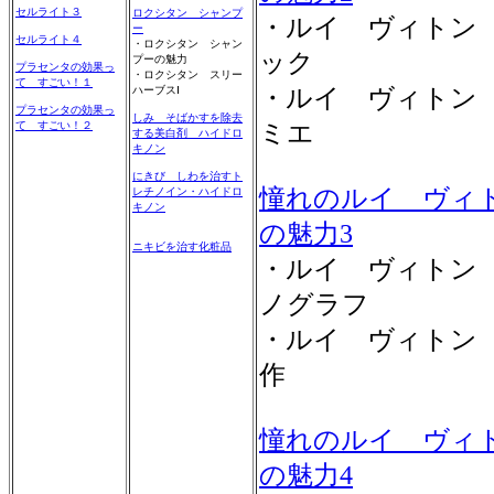
セルライト３
ロクシタン シャンプ
・ルイ ヴィトン
ー
セルライト４
・ロクシタン シャン
ック
プーの魅力
プラセンタの効果っ
・ロクシタン スリー
て すごい！１
ハーブスⅠ
・ルイ ヴィトン
プラセンタの効果っ
しみ そばかすを除去
て すごい！２
ミエ
する美白剤 ハイドロ
キノン
にきび しわを治すト
憧れのルイ ヴィ
レチノイン・ハイドロ
キノン
の魅力3
ニキビを治す化粧品
・ルイ ヴィトン
ノグラフ
・ルイ ヴィトン
作
憧れのルイ ヴィ
の魅力4