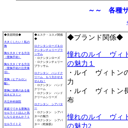
～～ 各種
◆美容関係◆
◆エステ・コスメ関係
◆ブランド関係◆
◆
大きくしたい！私の
胸
ロクシタンローズ＆ロ
クシタンチェリーブラ
憧れのルイ ヴィ
胸を大きくする方法
ッサム
（豊胸手術）
・ロクシタンローズ
の魅力１
・ロクシタンチェリー
胸を大きくする方法
ブラッサム
（豊胸手術の注意事
・ルイ ヴィトン
項）
ロクシタン ハンドク
リーム もう欠かせま
豊胸（ヒアルロン
力
せんね！
酸）
・ロクシタン ハンド
・ルイ ヴィトン
クリーム
豊胸に効果のある食
・ロクシタン ハンド
品＆ビタミン
クリームシリーズ
布
共立外科病院
ロクシタン シアバタ
ー
家庭でできる豊胸法
・ロクシタン シアバ
セルライトほんと気
憧れのルイ ヴィ
ターの魅力
になりませんか？１
・ロクシタン シアバ
セルライト２
の魅力2
ター（乾燥肌）