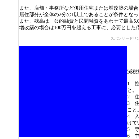
また、店舗・事務所など併用住宅または増改築の場合
居住部分が全体の2分の1以上であることが条件とな
また、残高は、公的融資と民間融資をあわせて最高5,
増改築の場合は100万円を超える工事に、必要とした
スポンサードリ
減税
1 
と。
2 
3 
こと
4 
けて
5 
6 